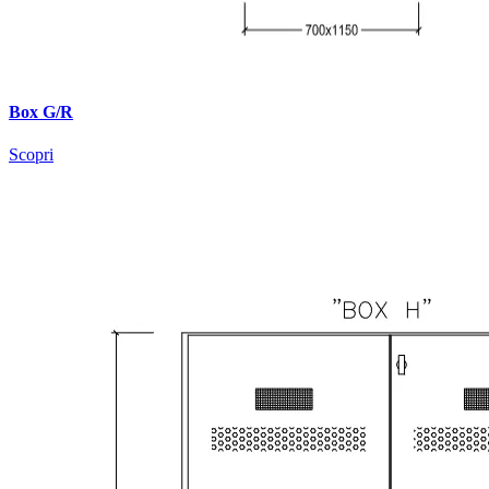
Box G/R
Scopri