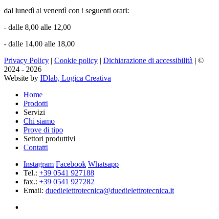
dal lunedì al venerdì con i seguenti orari:
- dalle 8,00 alle 12,00
- dalle 14,00 alle 18,00
Privacy Policy
|
Cookie policy
|
Dichiarazione di accessibilità
| ©
2024 - 2026
Website by
IDlab, Logica Creativa
Home
Prodotti
Servizi
Chi siamo
Prove di tipo
Settori produttivi
Contatti
Instagram
Facebook
Whatsapp
Tel.:
+39 0541 927188
fax.:
+39 0541 927282
Email:
duedielettrotecnica@duedielettrotecnica.it